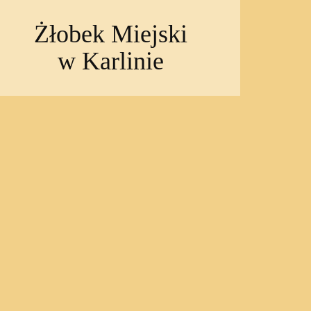
Żłobek Miejski
w Karlinie