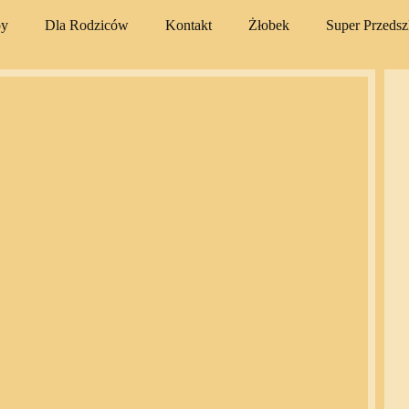
py
Dla Rodziców
Kontakt
Żłobek
Super Przeds