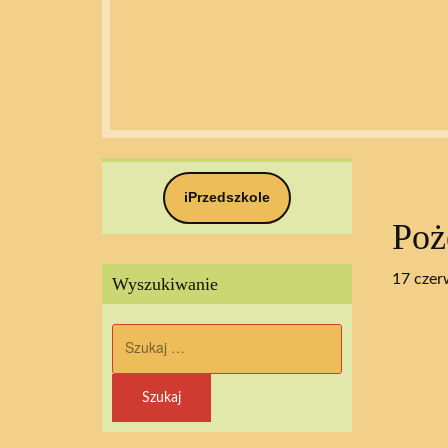
iPrzedszkole
Poż
17 czer
Wyszukiwanie
Szukaj: