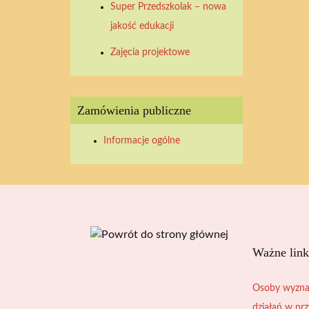
Super Przedszkolak – nowa
2026
2026
2026
2026
2026
2026
2026
jakość edukacji
Zajęcia projektowe
Zamówienia publiczne
Informacje ogólne
Ważne link
Osoby wyzna
działań w pr