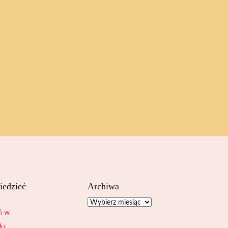
iedzieć
Archiwa
Archiwa
ń w
lu