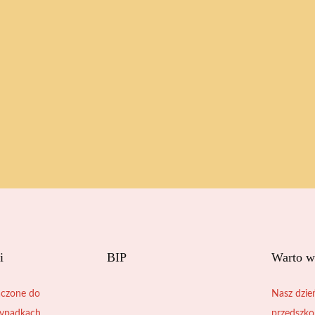
i
BIP
Warto w
czone do
Nasz dzie
zypadkach
przedszko