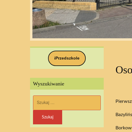
iPrzedszkole
Oso
Wyszukiwanie
Szukaj:
Pierwsz
Bazyliń
Borkows