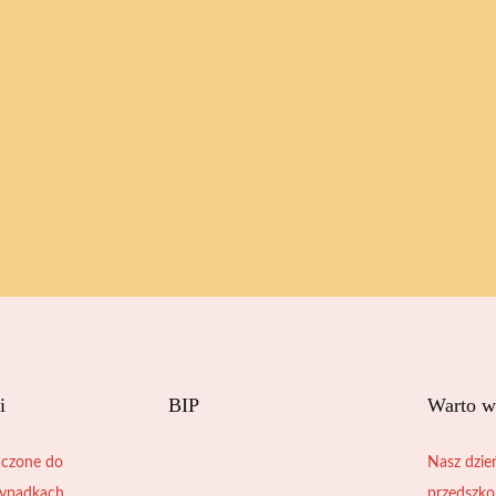
i
BIP
Warto w
czone do
Nasz dzie
zypadkach
przedszko