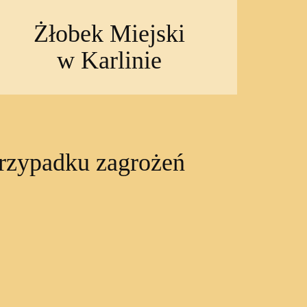
Żłobek Miejski
w Karlinie
rzypadku zagrożeń