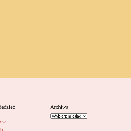
iedzieć
Archiwa
Archiwa
ń w
lu