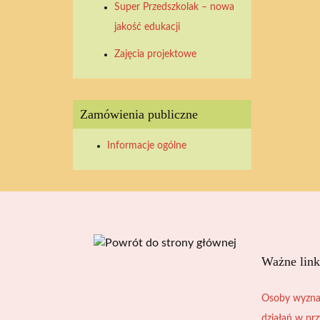
Super Przedszkolak – nowa
2026
2026
2026
2026
2026
2026
2026
jakość edukacji
Zajęcia projektowe
Zamówienia publiczne
Informacje ogólne
Ważne link
Osoby wyzna
działań w pr