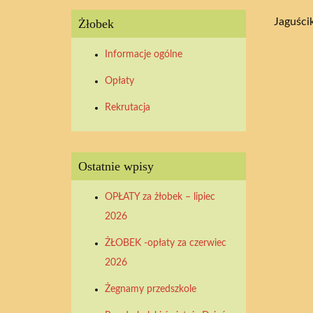
Jaguści
Żłobek
Informacje ogólne
Opłaty
Rekrutacja
Ostatnie wpisy
OPŁATY za żłobek – lipiec
2026
ŻŁOBEK -opłaty za czerwiec
2026
Żegnamy przedszkole