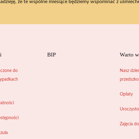
dzieję, że te wspólne miesiące będziemy wspominać z uśmiech
i
BIP
Warto w
czone do
Nasz dzie
zypadkach
przedszko
Opłaty
watności
Uroczysto
ostępności
Zajęcia d
zula