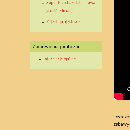
Super Przedszkolak – nowa
2026
2026
2026
2026
2026
2026
2026
jakość edukacji
Zajęcia projektowe
Zamówienia publiczne
Informacje ogólne
Jeszcze
zabawy 