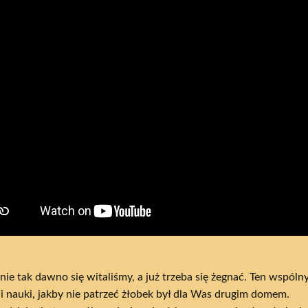
 nie tak dawno się witaliśmy, a już trzeba się żegnać. Ten wspó
i nauki, jakby nie patrzeć żłobek był dla Was drugim domem.