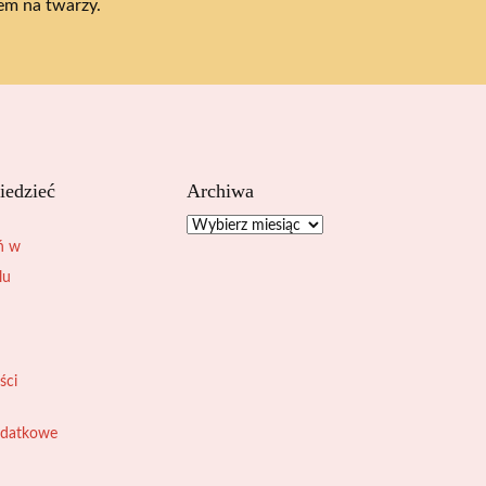
em na twarzy.
iedzieć
Archiwa
Archiwa
ń w
lu
ści
odatkowe