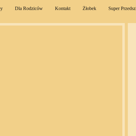
py
Dla Rodziców
Kontakt
Żłobek
Super Przeds