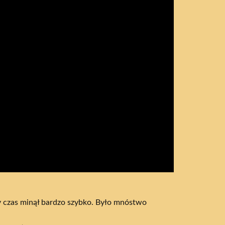
lny czas minął bardzo szybko. Było mnóstwo