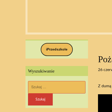
iPrzedszkole
Poż
26 czer
Wyszukiwanie
Szukaj:
Z dumą 