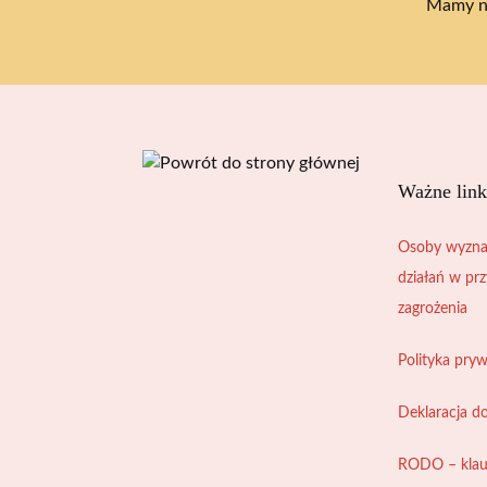
Mamy na
Ważne link
Osoby wyzna
działań w pr
zagrożenia
Polityka pry
Deklaracja d
RODO – klau