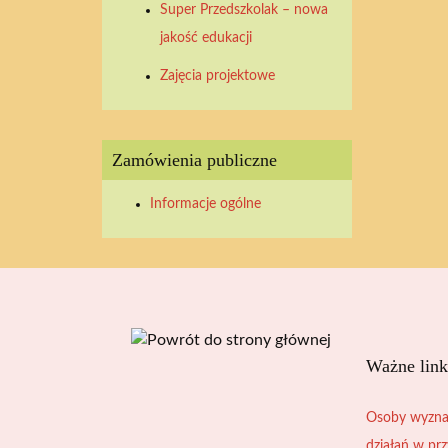
Super Przedszkolak – nowa
2026
2026
2026
2026
2026
2026
2026
jakość edukacji
Zajęcia projektowe
Zamówienia publiczne
Informacje ogólne
Ważne link
Osoby wyzna
działań w pr