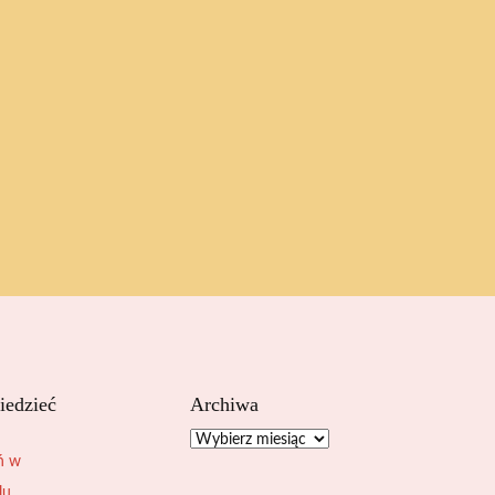
iedzieć
Archiwa
Archiwa
ń w
lu