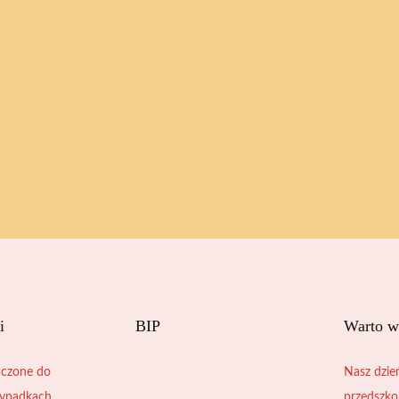
i
BIP
Warto w
czone do
Nasz dzie
zypadkach
przedszko