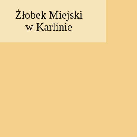
Żłobek Miejski
w Karlinie