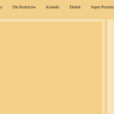
py
Dla Rodziców
Kontakt
Żłobek
Super Przeds