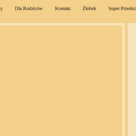
py
Dla Rodziców
Kontakt
Żłobek
Super Przeds