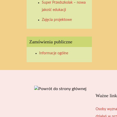
Super Przedszkolak – nowa
2026
2026
2026
2026
2026
2026
2026
jakość edukacji
Zajęcia projektowe
Zamówienia publiczne
Informacje ogólne
Ważne link
Osoby wyzna
działań w pr