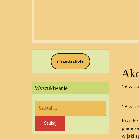
iPrzedszkole
Akc
19 wrze
Wyszukiwanie
Szukaj:
19 wrze
Przedsz
place z
w jaki 