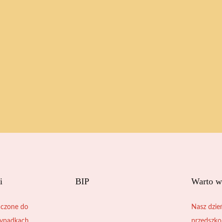
i
BIP
Warto w
czone do
Nasz dzie
zypadkach
przedszko