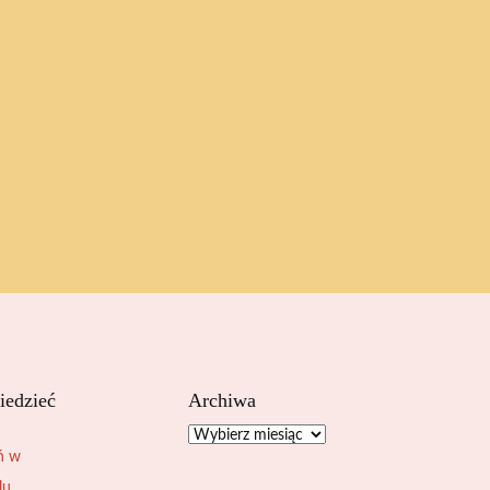
iedzieć
Archiwa
Archiwa
ń w
lu