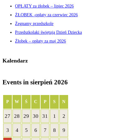
OPŁATY za żłobek – lipiec 2026
ŻŁOBEK -opłaty za czerwiec 2026
Żegnamy przedszkole
Przedszkolaki świętują Dzień Dziecka
Żłobek – opłaty za maj 2026
Kalendarz
Events in sierpień 2026
PONIEDZIAŁEK
WTOREK
ŚRODA
CZWARTEK
PIĄTEK
SOBOTA
NIEDZIELA
P
W
Ś
C
P
S
N
27
28
29
30
31
1
2
27
28
29
30
31
1
2
lipca
lipca
lipca
lipca
lipca
sierpnia
sierpnia
3
4
5
6
7
8
9
3
4
5
6
7
8
9
2026
2026
2026
2026
2026
2026
2026