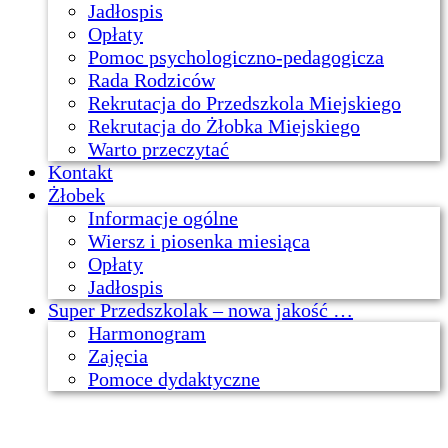
Jadłospis
Opłaty
Pomoc psychologiczno-pedagogicza
Rada Rodziców
Rekrutacja do Przedszkola Miejskiego
Rekrutacja do Żłobka Miejskiego
Warto przeczytać
Kontakt
Żłobek
Informacje ogólne
Wiersz i piosenka miesiąca
Opłaty
Jadłospis
Super Przedszkolak – nowa jakość …
Harmonogram
Zajęcia
Pomoce dydaktyczne