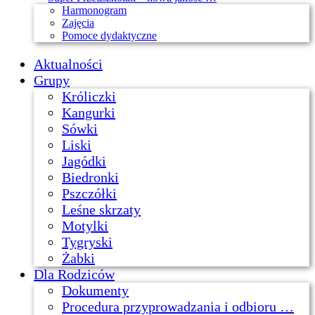
Harmonogram
Zajęcia
Pomoce dydaktyczne
Aktualności
Grupy
Króliczki
Kangurki
Sówki
Liski
Jagódki
Biedronki
Pszczółki
Leśne skrzaty
Motylki
Tygryski
Żabki
Dla Rodziców
Dokumenty
Procedura przyprowadzania i odbioru …