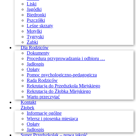
Liski
Jagódki
Biedronki
Pszczółki
Leśne skrzaty
Motylki
Tygryski
Żabki
Dla Rodziców
Dokumenty
Procedura przyprowadzania i odbioru …
Jadłospis
Opłaty
Pomoc psychologiczno-pedagogicza
Rada Rodziców
Rekrutacja do Przedszkola Miejskiego
Rekrutacja do Żłobka Miejskiego
Warto przeczytać
Kontakt
Żłobek
Informacje ogólne
Wiersz i piosenka miesiąca
Opłaty
Jadłospis
Super Przedszkolak – nowa jakość …