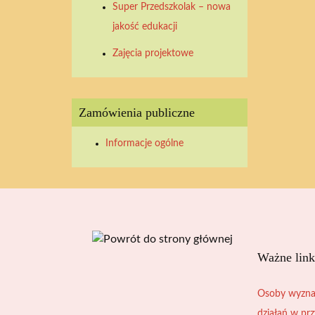
Super Przedszkolak – nowa
2026
2026
2026
2026
2026
2026
2026
jakość edukacji
Zajęcia projektowe
Zamówienia publiczne
Informacje ogólne
Ważne link
Osoby wyzna
działań w pr