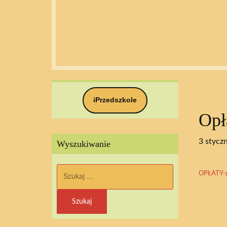
iPrzedszkole
Opł
3 stycz
Wyszukiwanie
Szukaj:
OPŁATY-g