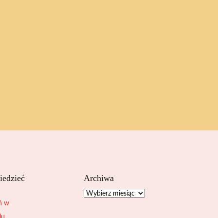
iedzieć
Archiwa
Archiwa
ń w
lu