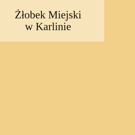
Żłobek Miejski
w Karlinie