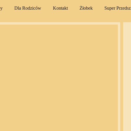
py
Dla Rodziców
Kontakt
Żłobek
Super Przeds