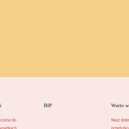
i
BIP
Warto w
czone do
Nasz dzie
zypadkach
przedszko