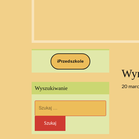
iPrzedszkole
Wyn
20 mar
Wyszukiwanie
Szukaj: