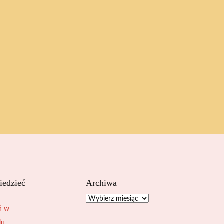
iedzieć
Archiwa
Archiwa
ń w
lu