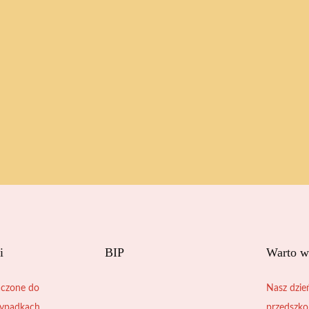
i
BIP
Warto w
czone do
Nasz dzie
zypadkach
przedszko