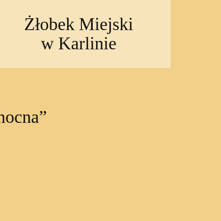
Żłobek Miejski
w Karlinie
nocna”