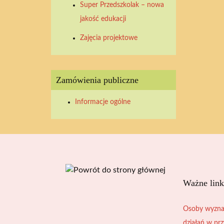
Super Przedszkolak – nowa
2026
2026
2026
2026
2026
2026
2026
jakość edukacji
Zajęcia projektowe
Zamówienia publiczne
Informacje ogólne
Ważne link
Osoby wyzna
działań w pr