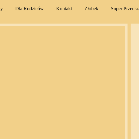
py
Dla Rodziców
Kontakt
Żłobek
Super Przeds