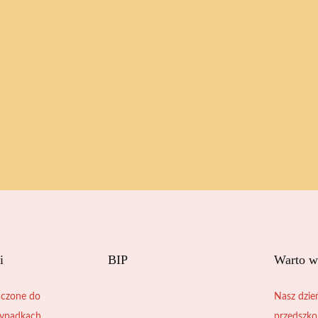
i
BIP
Warto w
czone do
Nasz dzie
zypadkach
przedszko