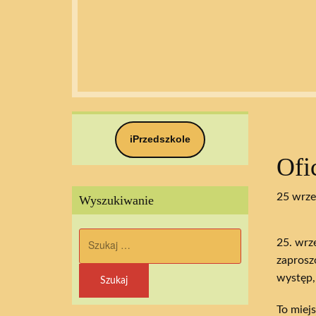
iPrzedszkole
Ofi
25 wrze
Wyszukiwanie
Szukaj:
25. wrz
zaprosz
występ,
To miej