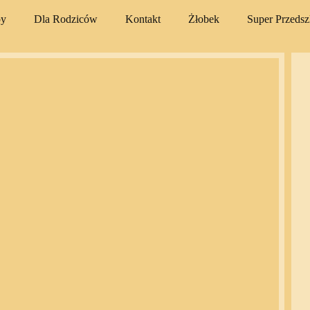
py
Dla Rodziców
Kontakt
Żłobek
Super Przeds