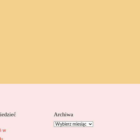
iedzieć
Archiwa
Archiwa
ń w
lu