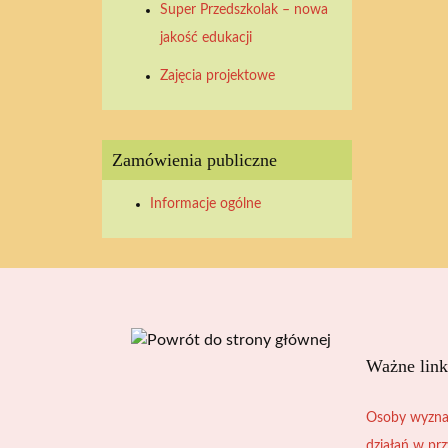
Super Przedszkolak – nowa
2026
2026
2026
2026
2026
2026
2026
jakość edukacji
Zajęcia projektowe
Zamówienia publiczne
Informacje ogólne
Ważne link
Osoby wyzna
działań w pr