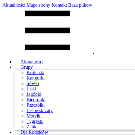
Aktualności
Mapa strony
Kontakt
Baza plikow
Aktualności
Grupy
Króliczki
Kangurki
Sówki
Liski
Jagódki
Biedronki
Pszczółki
Leśne skrzaty
Motylki
Tygryski
Żabki
Dla Rodziców