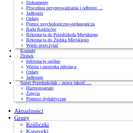
Dokumenty
Procedura przyprowadzania i odbioru …
Jadłospis
Opłaty
Pomoc psychologiczno-pedagogicza
Rada Rodziców
Rekrutacja do Przedszkola Miejskiego
Rekrutacja do Żłobka Miejskiego
Warto przeczytać
Kontakt
Żłobek
Informacje ogólne
Wiersz i piosenka miesiąca
Opłaty
Jadłospis
Super Przedszkolak – nowa jakość …
Harmonogram
Zajęcia
Pomoce dydaktyczne
Aktualności
Grupy
Króliczki
Kangurki