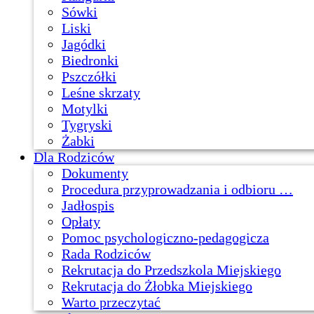
Sówki
Liski
Jagódki
Biedronki
Pszczółki
Leśne skrzaty
Motylki
Tygryski
Żabki
Dla Rodziców
Dokumenty
Procedura przyprowadzania i odbioru …
Jadłospis
Opłaty
Pomoc psychologiczno-pedagogicza
Rada Rodziców
Rekrutacja do Przedszkola Miejskiego
Rekrutacja do Żłobka Miejskiego
Warto przeczytać