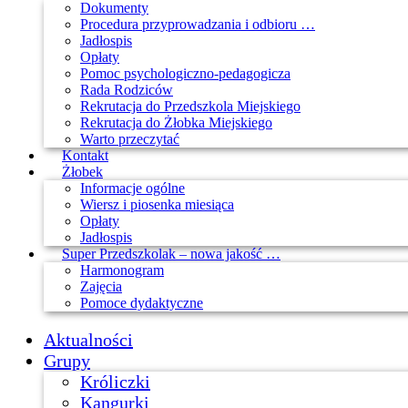
Dokumenty
Procedura przyprowadzania i odbioru …
Jadłospis
Opłaty
Pomoc psychologiczno-pedagogicza
Rada Rodziców
Rekrutacja do Przedszkola Miejskiego
Rekrutacja do Żłobka Miejskiego
Warto przeczytać
Kontakt
Żłobek
Informacje ogólne
Wiersz i piosenka miesiąca
Opłaty
Jadłospis
Super Przedszkolak – nowa jakość …
Harmonogram
Zajęcia
Pomoce dydaktyczne
Aktualności
Grupy
Króliczki
Kangurki