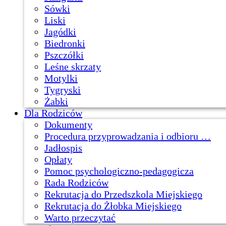
Sówki
Liski
Jagódki
Biedronki
Pszczółki
Leśne skrzaty
Motylki
Tygryski
Żabki
Dla Rodziców
Dokumenty
Procedura przyprowadzania i odbioru …
Jadłospis
Opłaty
Pomoc psychologiczno-pedagogicza
Rada Rodziców
Rekrutacja do Przedszkola Miejskiego
Rekrutacja do Żłobka Miejskiego
Warto przeczytać