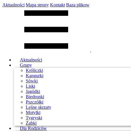
Aktualności
Mapa strony
Kontakt
Baza plikow
Aktualności
Grupy
Króliczki
Kangurki
Sówki
Liski
Jagódki
Biedronki
Pszczółki
Leśne skrzaty
Motylki
Tygryski
Żabki
Dla Rodziców