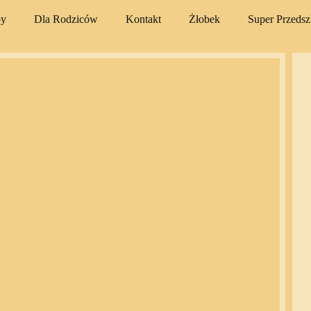
py
Dla Rodziców
Kontakt
Żłobek
Super Przeds