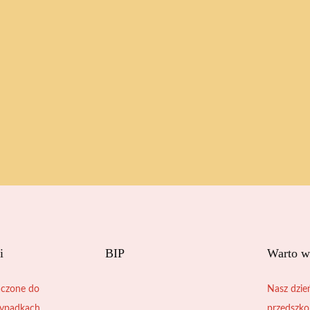
i
BIP
Warto w
czone do
Nasz dzie
zypadkach
przedszko