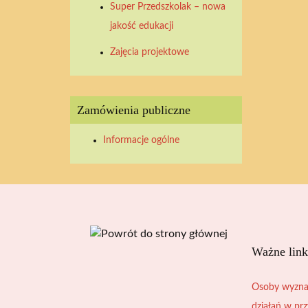
Super Przedszkolak – nowa
2026
2026
2026
2026
2026
2026
2026
jakość edukacji
Zajęcia projektowe
Zamówienia publiczne
Informacje ogólne
Ważne link
Osoby wyzna
działań w pr