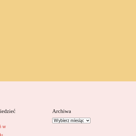
iedzieć
Archiwa
Archiwa
ń w
lu