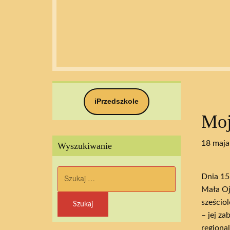
iPrzedszkole
Moj
18 maja
Wyszukiwanie
Szukaj:
Dnia 15
Mała Oj
sześcio
– jej z
regiona